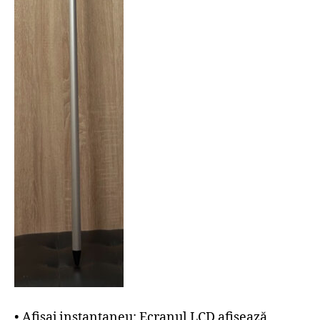
• Afișaj instantaneu: Ecranul LCD afișează