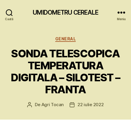
UMIDOMETRU CEREALE
Caută
Meniu
Categorii
GENERAL
SONDA TELESCOPICA
TEMPERATURA
DIGITALA – SILOTEST –
FRANTA
De
Agri Tocan
22 iulie 2022
Autor
Dată
articol
articol