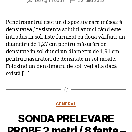
De
Agri Tocan
22 iulie 2022
Autor
Dată
articol
articol
Penetrometrul este un dispozitiv care măsoară
densitatea / rezistența solului atunci când este
introdus în sol. Este furnizat cu două vârfuri: un
diametru de 1,27 cm pentru măsurări de
densitate în sol dur și un diametru de 1,91 cm
pentru măsurători de densitate în sol moale.
Folosind un densimetru de sol, veți afla dacă
există […]
Categorii
GENERAL
SONDA PRELEVARE
PROBE 2 metri / 8 fante –