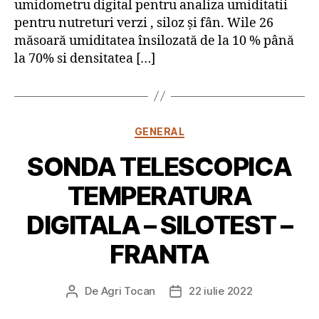
umidometru digital pentru analiza umiditatii
pentru nutreturi verzi , siloz și fân. Wile 26
măsoară umiditatea însilozată de la 10 % până
la 70% si densitatea […]
Categorii
GENERAL
SONDA TELESCOPICA
TEMPERATURA
DIGITALA – SILOTEST –
FRANTA
De
Agri Tocan
22 iulie 2022
Autor
Dată
articol
articol