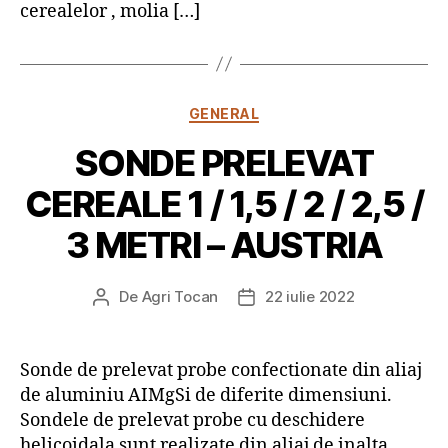
cerealelor , molia […]
Categorii
GENERAL
SONDE PRELEVAT
CEREALE 1 / 1,5 / 2 / 2,5 /
3 METRI – AUSTRIA
De
Agri Tocan
22 iulie 2022
Autor
Dată
articol
articol
Sonde de prelevat probe confectionate din aliaj
de aluminiu AIMgSi de diferite dimensiuni.
Sondele de prelevat probe cu deschidere
helicoidala sunt realizate din aliaj de inalta