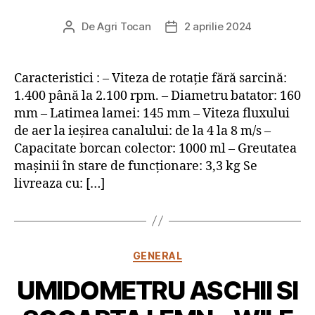
De
Agri Tocan
2 aprilie 2024
Autor
Dată
articol
articol
Caracteristici : – Viteza de rotație fără sarcină:
1.400 până la 2.100 rpm. – Diametru batator: 160
mm – Latimea lamei: 145 mm – Viteza fluxului
de aer la ieșirea canalului: de la 4 la 8 m/s –
Capacitate borcan colector: 1000 ml – Greutatea
mașinii în stare de funcționare: 3,3 kg Se
livreaza cu: […]
Categorii
GENERAL
UMIDOMETRU ASCHII SI