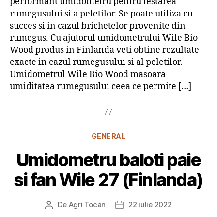
performant umidometru pentru testarea
rumegusului si a peletilor. Se poate utiliza cu
succes si in cazul brichetelor provenite din
rumegus. Cu ajutorul umidometrului Wile Bio
Wood produs in Finlanda veti obtine rezultate
exacte in cazul rumegusului si al peletilor.
Umidometrul Wile Bio Wood masoara
umiditatea rumegusului ceea ce permite […]
Categorii
GENERAL
Umidometru baloti paie
si fan Wile 27 (Finlanda)
De
Agri Tocan
22 iulie 2022
Autor
Dată
articol
articol