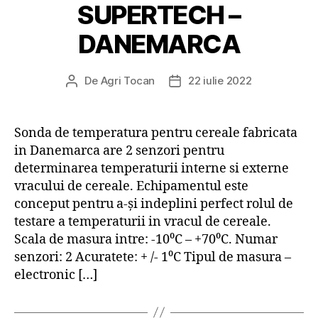
SUPERTECH –
DANEMARCA
De
Agri Tocan
22 iulie 2022
Autor
Dată
articol
articol
Sonda de temperatura pentru cereale fabricata
in Danemarca are 2 senzori pentru
determinarea temperaturii interne si externe
vracului de cereale. Echipamentul este
conceput pentru a-și indeplini perfect rolul de
testare a temperaturii in vracul de cereale.
Scala de masura intre: -10⁰C – +70⁰C. Numar
senzori: 2 Acuratete: + /- 1⁰C Tipul de masura –
electronic […]