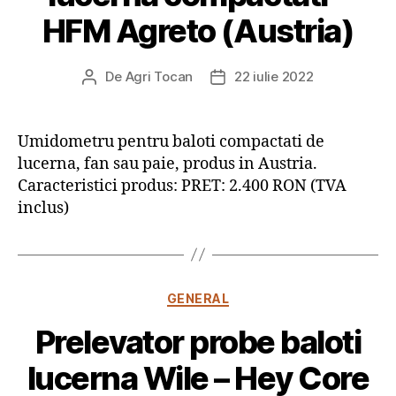
HFM Agreto (Austria)
De
Agri Tocan
22 iulie 2022
Autor
Dată
articol
articol
Umidometru pentru baloti compactati de
lucerna, fan sau paie, produs in Austria.
Caracteristici produs: PRET: 2.400 RON (TVA
inclus)
Categorii
GENERAL
Prelevator probe baloti
lucerna Wile – Hey Core