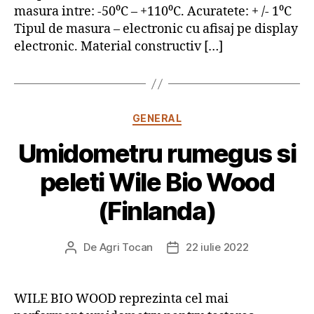
masura intre: -50⁰C – +110⁰C. Acuratete: + /- 1⁰C
Tipul de masura – electronic cu afisaj pe display
electronic. Material constructiv […]
Categorii
GENERAL
Umidometru rumegus si
peleti Wile Bio Wood
(Finlanda)
De
Agri Tocan
22 iulie 2022
Autor
Dată
articol
articol
WILE BIO WOOD reprezinta cel mai