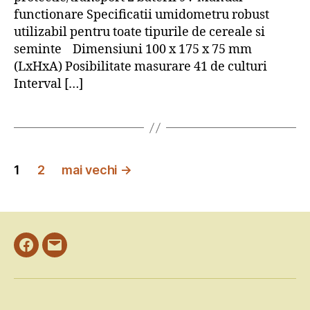
functionare Specificatii umidometru robust
utilizabil pentru toate tipurile de cereale si
seminte Dimensiuni 100 x 175 x 75 mm
(LxHxA) Posibilitate masurare 41 de culturi
Interval […]
Paginație
1
2
mai vechi
→
articole
Facebook
Email