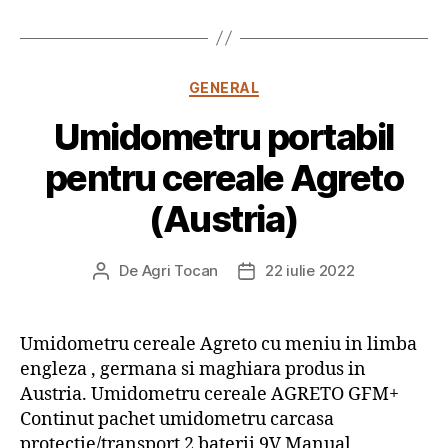
Categorii
GENERAL
Umidometru portabil
pentru cereale Agreto
(Austria)
De
Agri Tocan
22 iulie 2022
Autor
Dată
articol
articol
Umidometru cereale Agreto cu meniu in limba
engleza , germana si maghiara produs in
Austria. Umidometru cereale AGRETO GFM+
Continut pachet umidometru carcasa
protectie/transport 2 baterii 9V Manual