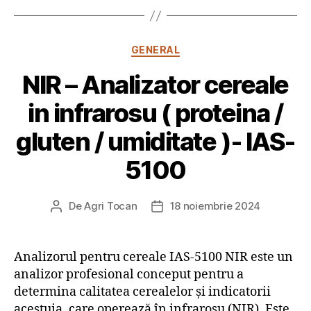
Categorii
GENERAL
NIR – Analizator cereale
in infrarosu ( proteina /
gluten / umiditate )- IAS-
5100
De
Agri Tocan
18 noiembrie 2024
Autor
Dată
articol
articol
Analizorul pentru cereale IAS-5100 NIR este un
analizor profesional conceput pentru a
determina calitatea cerealelor și indicatorii
acestuia, care operează în infraroșu (NIR). Este