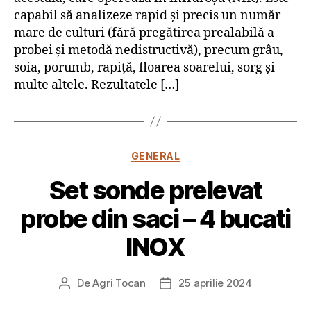
capabil să analizeze rapid și precis un număr
mare de culturi (fără pregătirea prealabilă a
probei și metodă nedistructivă), precum grâu,
soia, porumb, rapiță, floarea soarelui, sorg și
multe altele. Rezultatele […]
Categorii
GENERAL
Set sonde prelevat
probe din saci – 4 bucati
INOX
De
Agri Tocan
25 aprilie 2024
Autor
Dată
articol
articol