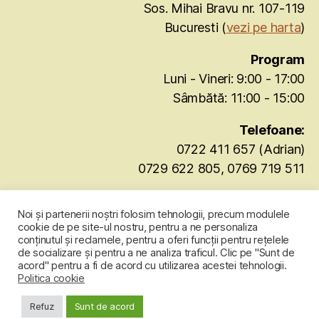
Sos. Mihai Bravu nr. 107-119
Bucuresti (
vezi pe harta
)
Program
Luni - Vineri: 9:00 - 17:00
Sâmbătă: 11:00 - 15:00
Telefoane:
0722 411 657 (Adrian)
0729 622 805, 0769 719 511
office@agritocan.ro
Noi și partenerii noștri folosim tehnologii, precum modulele
cookie de pe site-ul nostru, pentru a ne personaliza
conținutul și reclamele, pentru a oferi funcții pentru rețelele
de socializare și pentru a ne analiza traficul. Clic pe "Sunt de
acord" pentru a fi de acord cu utilizarea acestei tehnologii.
Politica cookie
© 2026
UMIDOMETRU CEREALE
Sus
↑
Refuz
Sunt de acord
Politică de confidențialitate