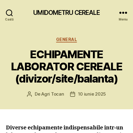
UMIDOMETRU CEREALE
Caută
Meniu
Categorii
GENERAL
ECHIPAMENTE
LABORATOR CEREALE
(divizor/site/balanta)
De
Agri Tocan
10 iunie 2025
Autor
Dată
articol
articol
Diverse echipamente indispensabile intr-un